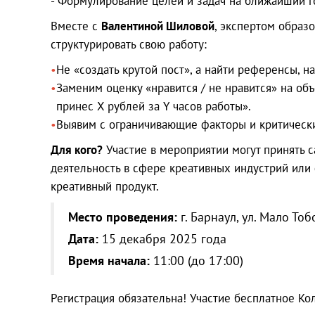
- Формулирование целей и задач на ближайший г
Вместе с
Валентиной Шиловой
, экспертом образ
структурировать свою работу:
Не «создать крутой пост», а найти референсы, на
Заменим оценку «нравится / не нравится» на об
принес X рублей за Y часов работы».
Выявим с ограничивающие факторы и критически
Для кого?
Участие в мероприятии могут принять 
деятельность в сфере креативных индустрий или
креативный продукт.
Место проведения:
г. Барнаул, ул. Мало То
Дата:
15 декабря 2025 года
Время начала:
11:00 (до 17:00)
Регистрация обязательна! Участие бесплатное Ко