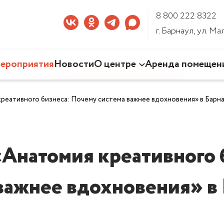
8 800 222 8322
г. Барнаул, ул. М
ероприятия
Новости
О центре
Аренда помещен
Наша деятельность
креативного бизнеса: Почему система важнее вдохновения» в Барн
Команда Центра
Документы
3D-тур по Центру
«Анатомия креативного
важнее вдохновения» в