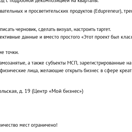
од с подробной декомпозицией на кварталы.
овательных и просветительских продуктов (Edupreneur), т
писать черновик, сделать визуал, настроить таргет.
ъективные данные и вместо простого «Этот проект был клас
е точки.
самозанятые, а также субъекты МСП, зарегистрированные н
 физические лица, желающие открыть бизнес в сфере креа
больская, д. 19 (Центр «Мой бизнес»)
личество мест ограничено!