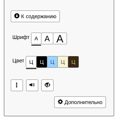
К содержанию
А
Шрифт
А
А
Цвет
Ц
Ц
Ц
Ц
Ц
Дополнительно